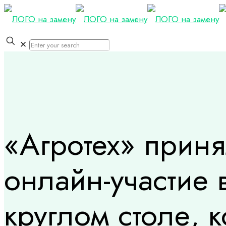
✕
«Агротех» прин
онлайн-участие 
круглом столе, 