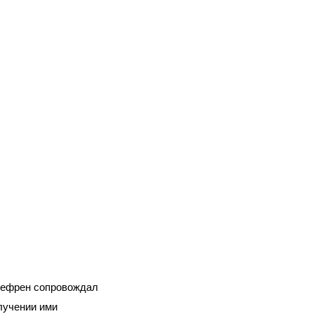
 рефрен сопровождал
лучении ими