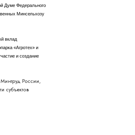
ой Думе Федерального
ственных Минсельхозу
ый вклад
парка «Агротех» и
участие и создание
 Минтруд России,
ти субъектов