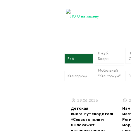
IT-куб.
I
Всё
Гагарин
С
Мобильный
Кванториум
"Кванториум"
29.06.2026
2
Детская
Изм
книга‑путеводитель
мес
«Севастополь и
Рег
Я» покажет
мод
историю города
цен