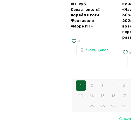
«IT-куб.
Кон
Севастополь»
«Ча
подвёл итоги
обр
Фестиваля
202
«Море ИТ»
воз
пер
раз
9
Читать далее
1
2
3
4
5
13
14
15
16
17
25
26
27
28
Следу