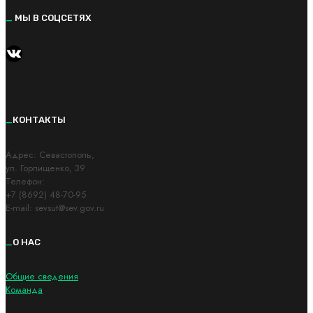
_
МЫ В СОЦСЕТЯХ
https://vk.com/kvantorium92
_
КОНТАКТЫ
Адрес: Cевастополь,
ул. Горпищенко, 39
Телефон:
+7 (8692) 48-70-95
E-mail: sevsut@sev.gov.ru
_
О НАС
Общие сведения
Команда