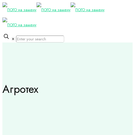
✕
Агротех