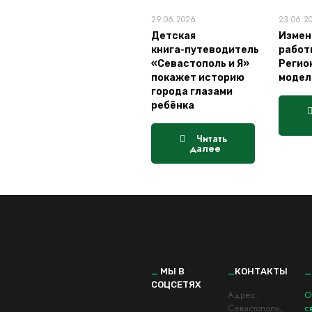
29.06.2026
23.06.2
Детская
Измен
книга‑путеводитель
работ
«Севастополь и Я»
Регио
покажет историю
модел
города глазами
ребёнка
Читать
далее
_
МЫ В
_
КОНТАКТЫ
_
СОЦСЕТЯХ
Адрес:
О
Cевастополь,
с