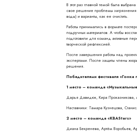
В этот раз главной темой была выбран
свое решение проблемы загрязнения 
воды) и варианты, как ее очистить.
Работы принимались в формате постеро
подручных материалов. А чтобы восста
подготовили для команд активные пер
творческой рефлексией.
После завершения работы над проек
экспертами. После защиты члены жюр
решения.
Победителями фестиваля «Гонка п
1 место – команда «Музыкальны
Дарья Давидюк, Кира Проказникова, 
Наставники: Тамара Кузнецова, Стани
2 место – команда «КВАStars»
Диана Бекренева, Артём Воробьев, А