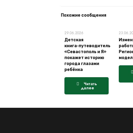
Похожие сообщения
29.06.2026
23.06.2
Детская
Измен
книга‑путеводитель
работ
«Севастополь и Я»
Регио
покажет историю
модел
города глазами
ребёнка
Читать
далее