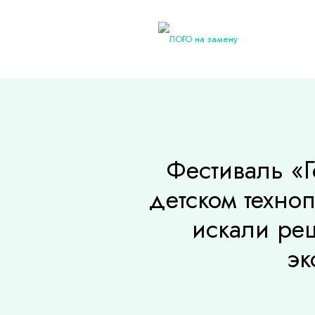
Фестиваль «Г
детском техно
искали ре
эк