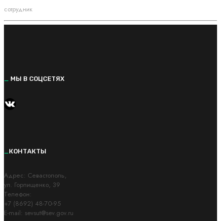
сотрудник
_
МЫ В СОЦСЕТЯХ
https://vk.com/kvantorium92
_
КОНТАКТЫ
Адрес: Cевастополь,
ул. Горпищенко, 39
Телефон:
+7 (8692) 48-70-95
E-mail: sevsut@sev.gov.ru