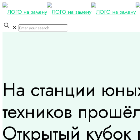
✕
На станции юны
техников прошё
Открытый кубок 