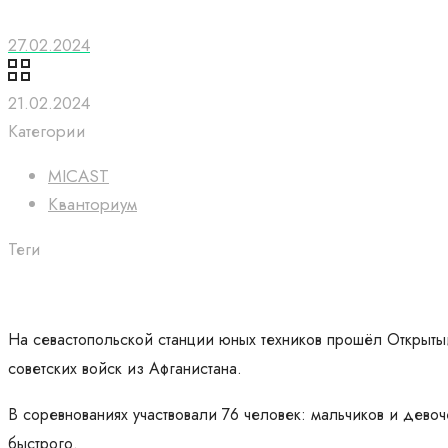
27.02.2024
21.02.2024
Категории
MICAST
Кванториум
Теги
На севастопольской станции юных техников прошёл Открыты
советских войск из Афганистана.
В соревнованиях участвовали 76 человек: мальчиков и дево
быстрого.