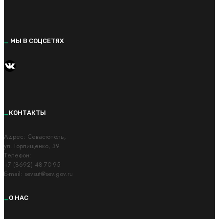
_
МЫ В СОЦСЕТЯХ
https://vk.com/kvantorium92
_
КОНТАКТЫ
Адрес: Cевастополь,
ул. Горпищенко, 39
Телефон:
+7 (8692) 48-70-95
E-mail: sevsut@sev.gov.ru
_
О НАС