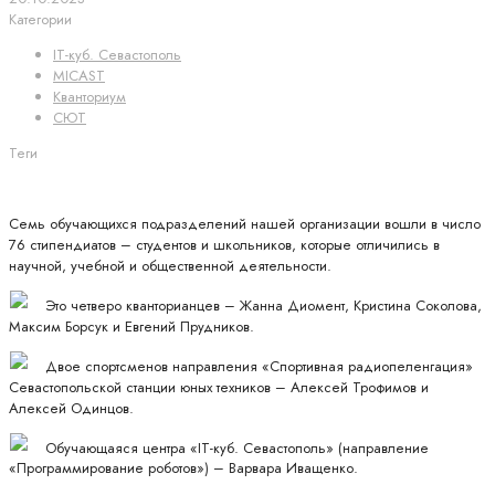
Категории
IT-куб. Севастополь
MICAST
Кванториум
СЮТ
Теги
Семь обучающихся подразделений нашей организации вошли в число
76 стипендиатов – студентов и школьников, которые отличились в
научной, учебной и общественной деятельности.
Это четверо кванторианцев – Жанна Диомент, Кристина Соколова,
Максим Борсук и Евгений Прудников.
Двое спортсменов направления «Спортивная радиопеленгация»
Севастопольской станции юных техников – Алексей Трофимов и
Алексей Одинцов.
Обучающаяся центра «IT-куб. Севастополь» (направление
«Программирование роботов») – Варвара Иващенко.