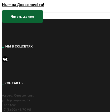
Мы — на Доске почёта!
Читать далее
_
МЫ В СОЦСЕТЯХ
https://vk.com/kvantorium92
_
КОНТАКТЫ
Адрес: Cевастополь,
ул. Горпищенко, 39
Телефон:
+7 (8692) 48-70-95