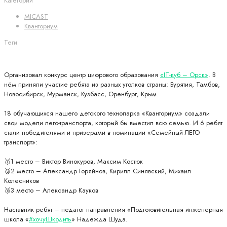
Категории
MICAST
Кванториум
Теги
Организовал конкурс центр цифрового образования
«IT-куб – Орск»
. В
нём приняли участие ребята из разных уголков страны: Бурятия, Тамбов,
Новосибирск, Мурманск, Кузбасс, Оренбург, Крым.
18 обучающихся нашего детского технопарка «Кванториум» создали
свои модели лего-транспорта, который бы вместил всю семью. И 6 ребят
стали победителями и призёрами в номинации «Семейный ЛЕГО
транспорт»:
🥇1 место – Виктор Винокуров, Максим Костюк
🥈2 место – Александр Горяйнов, Кирилл Синявский, Михаил
Колесников
🥉3 место – Александр Кауков
Наставник ребят – педагог направления «Подготовительная инженерная
школа «
#хочуШкодить
» Надежда Шуда.