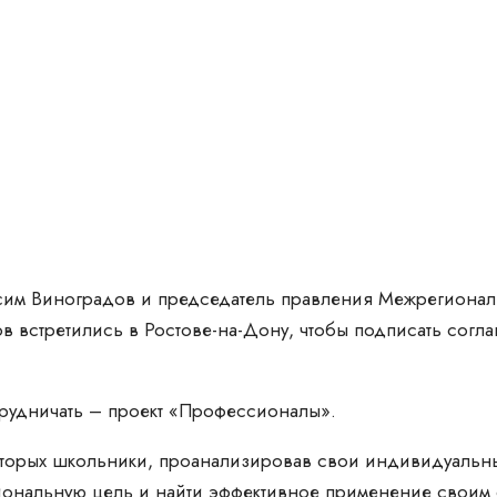
ксим Виноградов и председатель правления Межрегиона
в встретились в Ростове-на-Дону, чтобы подписать согл
трудничать – проект «Профессионалы».
которых школьники, проанализировав свои индивидуальн
сиональную цель и найти эффективное применение своим