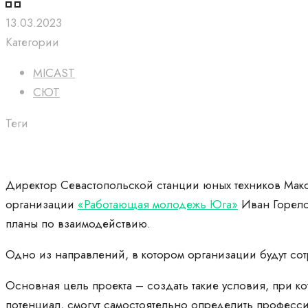
13.03.2023
Категории
MICAST
СЮТ
Теги
Директор Севастопольской станции юных техников Ма
организации
«Работающая молодежь Юга»
Иван Горело
планы по взаимодействию.
Одно из направлений, в котором организации будут со
Основная цель проекта – создать такие условия, при 
потенциал, смогут самостоятельно определить профес