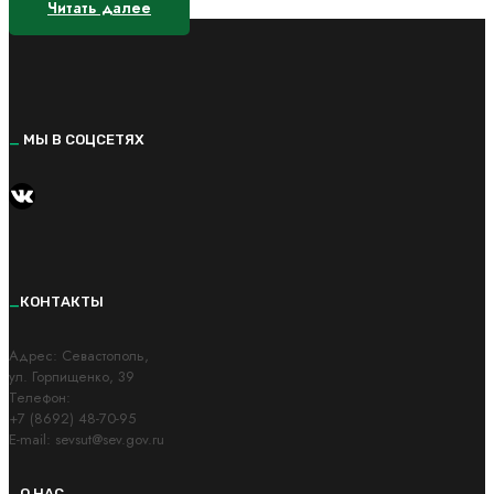
Читать далее
_
МЫ В СОЦСЕТЯХ
https://vk.com/kvantorium92
_
КОНТАКТЫ
Адрес: Cевастополь,
ул. Горпищенко, 39
Телефон:
+7 (8692) 48-70-95
E-mail: sevsut@sev.gov.ru
_
О НАС