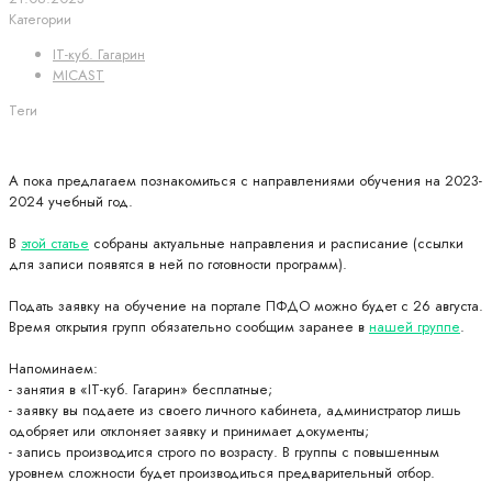
Категории
IT-куб. Гагарин
MICAST
Теги
А пока предлагаем познакомиться с направлениями обучения на 2023-
2024 учебный год.
В
этой статье
собраны актуальные направления и расписание (ссылки
для записи появятся в ней по готовности программ).
Подать заявку на обучение на портале ПФДО можно будет с 26 августа.
Время открытия групп обязательно сообщим заранее в
нашей группе
.
Напоминаем:
- занятия в «IT-куб. Гагарин» бесплатные;
- заявку вы подаете из своего личного кабинета, администратор лишь
одобряет или отклоняет заявку и принимает документы;
- запись производится строго по возрасту. В группы с повышенным
уровнем сложности будет производиться предварительный отбор.