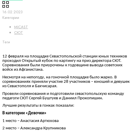
16.02.2023
Категории
MICAST
СЮТ
Теги
12 февраля на площадке Севастопольской станции юных техников
проходил Открытый кубок по картингу на приз директора СЮТ.
Соревнования были приурочены к годовщине вывода советских
войск из Афганистана.
Несмотря на непогоду, на гоночной площадке было жарко. В
соревнованиях приняли участие 28 участников – юношей и девушек
из Севастополя и Бахчисарая.
Провели соревнования и подготовили севастопольскую команду
педагоги СЮТ Сергей Буштуев и Даниил Прокопишин.
Лучшие результаты в гонках показали:
В категории «Девочки»
1 место – Анастасия Артюхова
2 место – Александра Крупникова