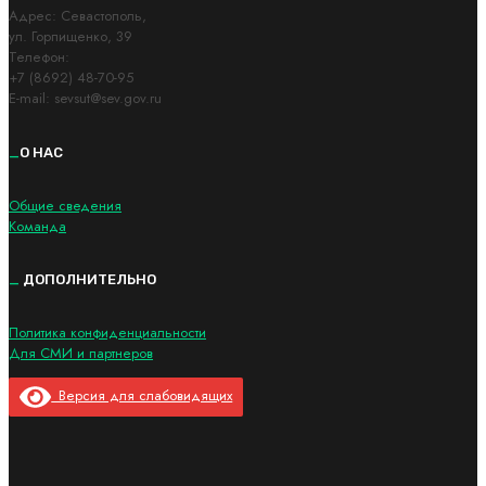
Адрес: Cевастополь,
ул. Горпищенко, 39
Телефон:
+7 (8692) 48-70-95
E-mail: sevsut@sev.gov.ru
_
О НАС
Общие сведения
Команда
_
ДОПОЛНИТЕЛЬНО
Политика конфиденциальности
Для СМИ и партнеров
Версия для слабовидящих