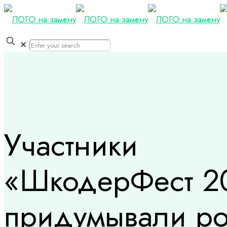
✕
Участники
«ШкодерФест 2
придумывали ро