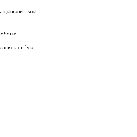
 защищали свои
оботах.
язались ребята