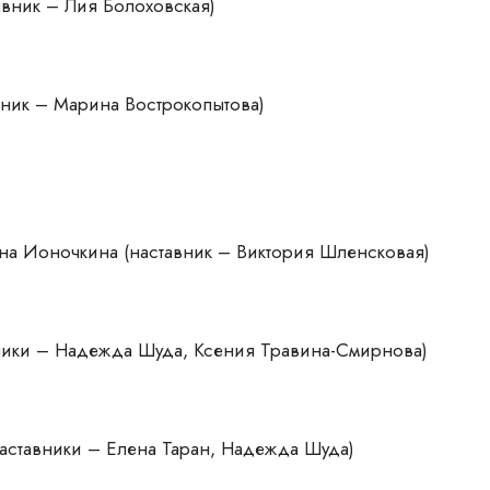
авник – Лия Болоховская)
вник – Марина Вострокопытова)
ина Ионочкина (наставник – Виктория Шленсковая)
вники – Надежда Шуда, Ксения Травина-Смирнова)
наставники – Елена Таран, Надежда Шуда)