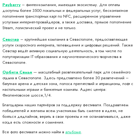
Payberry
– финтех-компания, имеющая экосистему. Для оплаты
доступны более 3500 локальных и федеральных услуг, бесконтактное
пополнение транспортных карт по NFC, расширенное управление
услугами интернет-провайдеров, а также доставка, прямое пополнение
Steam, логистический проект и не только.
Севстар
– крупнейшая компания в Севастополе, предоставляющая
услуги скоростного интернета, телевидения и цифровых решений. Также
Севстар ведёт активную социальную деятельность, в том числе по
популяризации IT-образования и научно-технического творчества в
Севастополе.
Орбита Семьи
— масштабный развлекательный парк для семейного
отдыха в Севастополе. Здесь представлено более 30 развлечений –
батутная арена и детская зона, полоса препятствий и аттракционы, лофт с
настольными играми и банкетные комнаты. Адрес центра:
Фиолентовское шоссе,1/4.
Благодарим наших партнёров за поддержку фестиваля. Поздравляем
победителей и желаем всем участникам быть смелее в идеях, не
бояться дедлайнов, верить в свои проекты и не останавливаться, даже
когда есть сложности и сомнения.
Все фото фестиваля можно найти в
альбоме
.