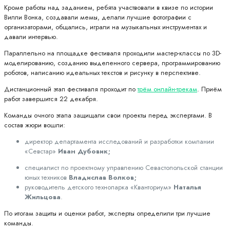
Кроме работы над заданием, ребята участвовали в квизе по истории
Вилли Вонка, создавали мемы, делали лучшие фотографии с
организаторами, общались, играли на музыкальных инструментах и
давали интервью.
Параллельно на площадке фестиваля проходили мастер-классы по 3D-
моделированию, созданию выделенного сервера, программированию
роботов, написанию идеальных текстов и рисунку в перспективе.
Дистанционный этап фестиваля проходит по
трём онлайн-трекам
. Приём
работ завершится 22 декабря.
Команды очного этапа защищали свои проекты перед экспертами. В
состав жюри вошли:
директор департамента исследований и разработки компании
«Севстар»
Иван Дубовик;
специалист по проектному управлению Севастопольской станции
юных техников
Владислав Волков;
руководитель детского технопарка «Кванториум»
Наталья
Жильцова
.
По итогам защиты и оценки работ, эксперты определили три лучшие
команды.