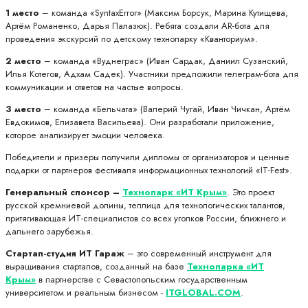
1 место
– команда «SyntaxError» (Максим Борсук, Марина Кутищева,
Артём Романенко, Дарья Палазюк). Ребята создали AR-бота для
проведения экскурсий по детскому технопарку «Кванториум».
2 место
– команда «Вуднеграс» (Иван Сардак, Даниил Сузанский,
Илья Котегов, Адхам Садек). Участники предложили телеграм-бота для
коммуникации и ответов на частые вопросы.
3 место
– команда «Бельчата» (Валерий Чугай, Иван Чичкан, Артём
Евдокимов, Елизавета Васильева). Они разработали приложение,
которое анализирует эмоции человека.
Победители и призеры получили дипломы от организаторов и ценные
подарки от партнеров фестиваля информационных технологий «IT-Fest».
Генеральный спонсор –
Технопарк «ИТ Крым»
. Это проект
русской кремниевой долины, теплица для технологических талантов,
притягивающая ИТ-специалистов со всех уголков России, ближнего и
дальнего зарубежья.
Стартап-студия ИТ Гараж
– это современный инструмент для
выращивания стартапов, созданный на базе
Технопарка «ИТ
Крым»
в партнерстве с Севастопольским государственным
университетом и реальным бизнесом -
ITGLOBAL.COM
.