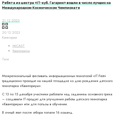
Ребята из центра «IT-куб. Гагарин» вошли в число лучших на
Международном Космическом Чемпионате
21.12.2023
20.12.2023
Категории
MICAST
Кванториум
Теги
Межрегиональный фестиваль информационных технологий «IT-Fest»
традиционно проходит на нашей площадке ко дню рождения детского
технопарка «Кванториум».
С 13 по 15 декабря участники работали над заданием основного трека
– создавали IT-продукт для улучшения работы детского технопарка
«Кванториум» или для пользы в обучении.
В очный этап после отбора попали 16 команд.