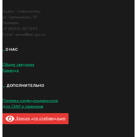
Адрес: Cевастополь,
ул. Горпищенко, 39
Телефон:
+7 (8692) 48-70-95
E-mail: sevsut@sev.gov.ru
_
О НАС
Общие сведения
Команда
_
ДОПОЛНИТЕЛЬНО
Политика конфиденциальности
Для СМИ и партнеров
Версия для слабовидящих