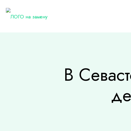
В Севас
де