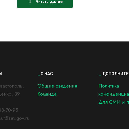
Читать далее
Ы
_
О НАС
_
ДОПОЛНИТЕ
вастополь,
Общие сведения
Политика
92
щенко, 39
Команда
конфиденциа
Для СМИ и п
48-70-95
sut@sev.gov.ru