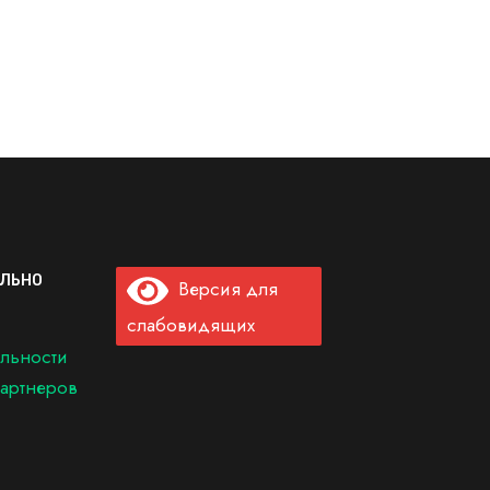
ЛЬНО
Версия для
слабовидящих
льности
артнеров