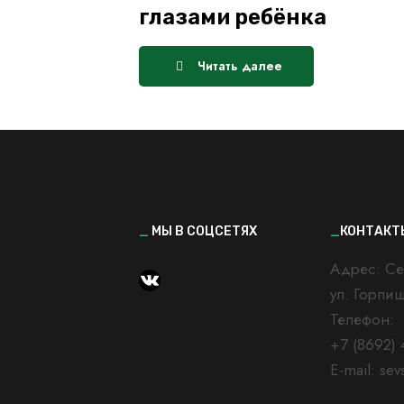
глазами ребёнка
Читать далее
_
МЫ В СОЦСЕТЯХ
_
КОНТАКТ
Адрес: Cе
https://vk.com/kvantorium
ул. Горпи
Телефон:
+7 (8692) 
E-mail: sev