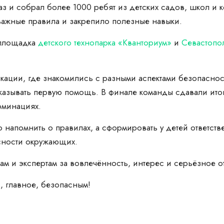
з и собрал более 1000 ребят из детских садов, школ и к
важные правила и закрепило полезные навыки.
 площадка
детского технопарка «Кванториум»
и
Севастопол
кации, где знакомились с разными аспектами безопаснос
казывать первую помощь. В финале команды сдавали итого
оминациях.
о напомнить о правилах, а сформировать у детей ответст
сности окружающих.
м и экспертам за вовлечённость, интерес и серьёзное о
и, главное, безопасным!