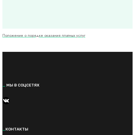
Положение о порядке оказания платных услуг
_
МЫ В СОЦСЕТЯХ
https://vk.com/kvantorium92
_
КОНТАКТЫ