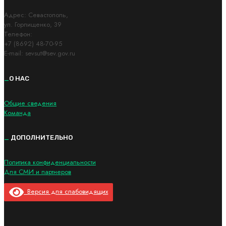
Адрес: Cевастополь,
ул. Горпищенко, 39
Телефон:
+7 (8692) 48-70-95
E-mail: sevsut@sev.gov.ru
_
О НАС
Общие сведения
Команда
_
ДОПОЛНИТЕЛЬНО
Политика конфиденциальности
Для СМИ и партнеров
Версия для слабовидящих