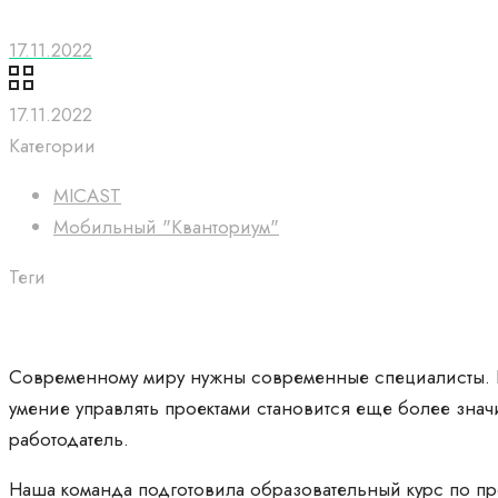
17.11.2022
17.11.2022
Категории
MICAST
Мобильный "Кванториум"
Теги
Современному миру нужны современные специалисты. В
умение управлять проектами становится еще более знач
работодатель.
Наша команда подготовила образовательный курс по про