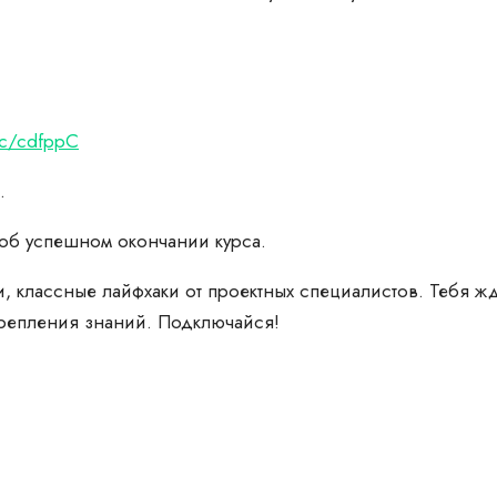
.cc/cdfppC
.
 об успешном окончании курса.
 классные лайфхаки от проектных специалистов. Тебя жд
крепления знаний. Подключайся!