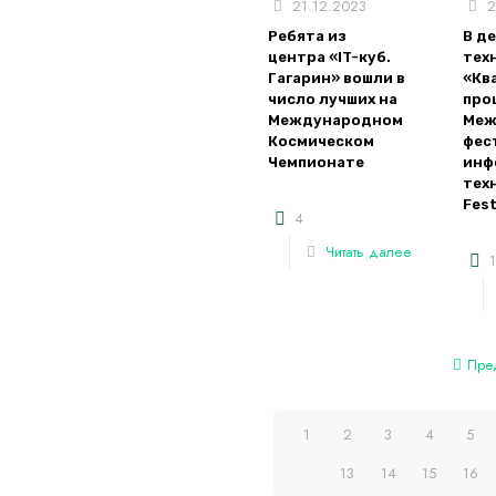
21.12.2023
2
Ребята из
В д
центра «IT-куб.
тех
Гагарин» вошли в
«Кв
число лучших на
про
Международном
Меж
Космическом
фес
Чемпионате
инф
техн
Fes
4
Читать далее
1
Пре
1
2
3
4
5
13
14
15
16