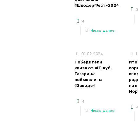
«ШкодерФест-2024»
4
Читать далее
01.02.2024
1
Победители
Ито
квиза от «IT-куб.
сор
Гагарин»
спо
побывали на
рад
«Заводе»
на 
Мор
4
Читать далее