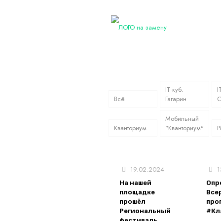
IT-куб.
I
Всё
Гагарин
С
Мобильный
Кванториум
"Кванториум"
19.02.2024
1
На нашей
Опр
площадке
Все
прошёл
про
Региональный
#Кл
фестиваль