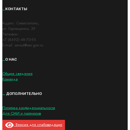
_
КОНТАКТЫ
Адрес: Cевастополь,
ул. Горпищенко, 39
Телефон:
+7 (8692) 48-70-95
E-mail: sevsut@sev.gov.ru
_
О НАС
Общие сведения
Команда
_
ДОПОЛНИТЕЛЬНО
Политика конфиденциальности
Для СМИ и партнеров
Версия для слабовидящих