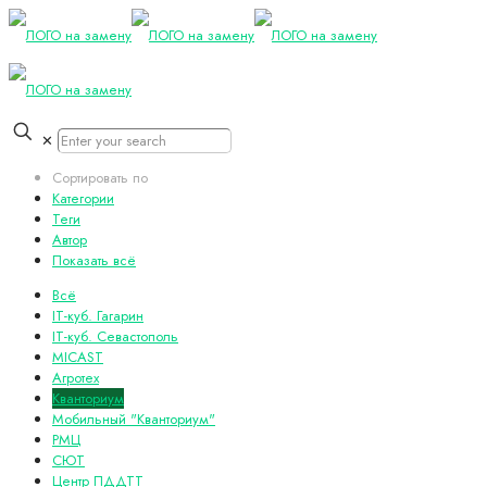
✕
Сортировать по
Категории
Теги
Автор
Показать всё
Всё
IT-куб. Гагарин
IT-куб. Севастополь
MICAST
Агротех
Кванториум
Мобильный "Кванториум"
РМЦ
СЮТ
Центр ПДДТТ