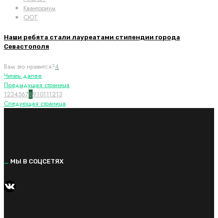
Кванториум
СЮТ
Наши ребята стали лауреатами стипендии города
Севастополя
Вам это нравится?
4
Читать далее
Предыдущая страница
1
2
3
4
5
6
7
8
9
10
11
12
13
Следующая страница
_
МЫ В СОЦСЕТЯХ
https://vk.com/kvantorium92