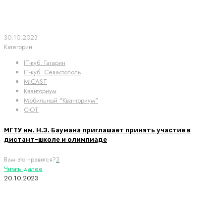
30.10.2023
Категории
IT-куб. Гагарин
IT-куб. Севастополь
MICAST
Кванториум
Мобильный "Кванториум"
СЮТ
МГТУ им. Н.Э. Баумана приглашает принять участие в
дистант-школе и олимпиаде
Вам это нравится?
3
Читать далее
20.10.2023